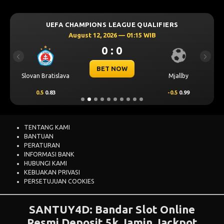
UEFA CHAMPIONS LEAGUE QUALIFIERS
August 12, 2026 — 01:15 WIB
0 : 0
Previous
Next
BET NOW
Slovan Bratislava
Mjallby
0.5
0.83
-0.5
0.99
TENTANG KAMI
BANTUAN
PERATURAN
INFORMASI BANK
HUBUNGI KAMI
KEBIJAKAN PRIVASI
PERSETUJUAN COOKIES
SANTUY4D: Bandar Slot Online
Resmi Deposit 5k Jamin Jackpot