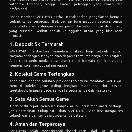
withdraw tercepat, hingga layanan pelanggan yang ramah dan
profesional.
Setiap member SANTUY4D berhak mendapatkan pengalaman bermain
terbaik tanpa terkecuali. Baik pemain baru maupun veteran, semua
diperlakukan sama dengan akses penuh ke seluruh fitur dan promo
yang tersedia. Berikut adalah keunggulan utama yang bisa Anda
nikmati:
1. Deposit 5k Termurah
SANTUY4D memberikan kemudahan akses bagi seluruh lapisan
masyarakat dengan menyediakan deposit termurah hanya 5 ribu rupiah.
Anda tidak perlu modal besar untuk mulai bermain dan berpeluang
memenangkan jackpot jutaan rupiah.
2. Koleksi Game Terlengkap
Kerja sama dengan puluhan provider terkemuka membuat SANTUY4D
memiliki koleksi game paling lengkap. Mulai dari slot, casino,
sportsbook, hingga arcade, semua tersedia hanya dalam satu akun.
3. Satu Akun Semua Game
Tidak perlu repot membuat banyak akun untuk menikmati berbagai
jenis permainan. Cukup satu akun SANTUY4D, Anda bisa mengakses
seluruh game dari semua provider tanpa batasan.
4. Aman dan Terpercaya
SANTUY4D telah mengantongi lisensi resmi dari PAGCOR dan