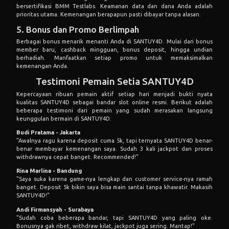
bersertifikasi BMM Testlabs. Keamanan data dan dana Anda adalah
prioritas utama. Kemenangan berapapun pasti dibayar tanpa alasan.
5. Bonus dan Promo Berlimpah
Berbagai bonus menarik menanti Anda di SANTUY4D. Mulai dari bonus
member baru, cashback mingguan, bonus deposit, hingga undian
berhadiah. Manfaatkan setiap promo untuk memaksimalkan
kemenangan Anda.
Testimoni Pemain Setia SANTUY4D
Kepercayaan ribuan pemain aktif setiap hari menjadi bukti nyata
kualitas SANTUY4D sebagai bandar slot online resmi. Berikut adalah
beberapa testimoni dari pemain yang sudah merasakan langsung
keunggulan bermain di SANTUY4D:
Budi Pratama - Jakarta
"Awalnya ragu karena deposit cuma 5k, tapi ternyata SANTUY4D benar-
benar membayar kemenangan saya. Sudah 3 kali jackpot dan proses
withdrawnya cepat banget. Recommended!"
Rina Marlina - Bandung
"Saya suka karena game-nya lengkap dan customer service-nya ramah
banget. Deposit 5k bikin saya bisa main santai tanpa khawatir. Makasih
SANTUY4D!"
Andi Firmansyah - Surabaya
"Sudah coba beberapa bandar, tapi SANTUY4D yang paling oke.
Bonusnya gak ribet, withdraw kilat, jackpot juga sering. Mantap!"