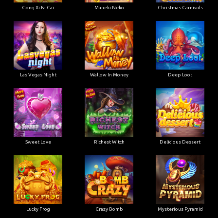
Gong Xi Fa Cai
Maneki Neko
Christmas Carnivals
Las Vegas Night
Wallow In Money
Deep Loot
Sweet Love
Richest Witch
Delicious Dessert
Lucky Frog
Crazy Bomb
Mysterious Pyramid