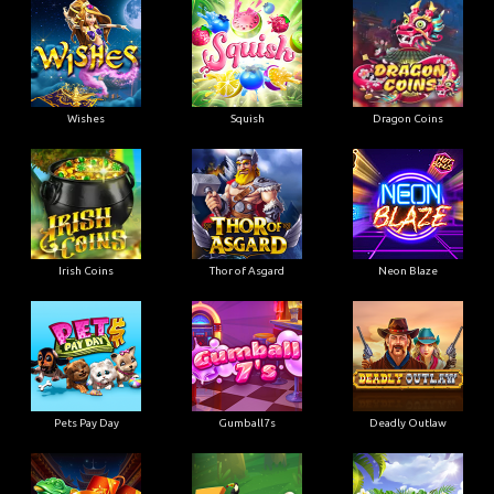
Wishes
Squish
Dragon Coins
Irish Coins
Thor of Asgard
Neon Blaze
Pets Pay Day
Gumball7s
Deadly Outlaw