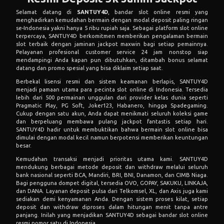
Selamat datang di
SANTUY4D
, bandar slot online resmi yang
menghadirkan kemudahan bermain dengan modal deposit paling ringan
se-Indonesia yakni hanya 5 ribu rupiah saja. Sebagai platform slot online
terpercaya, SANTUY4D berkomitmen memberikan pengalaman bermain
slot terbaik dengan jaminan jackpot maxwin bagi setiap pemainnya.
Pelayanan profesional customer service 24 jam nonstop siap
mendampingi Anda kapan pun dibutuhkan, ditambah bonus selamat
datang dan promo spesial yang bisa diklaim setiap saat.
Berbekal lisensi resmi dan sistem keamanan berlapis, SANTUY4D
menjadi pamaan utama para pecinta slot online di Indonesia. Tersedia
lebih dari 500 permainan unggulan dari provider kelas dunia seperti
Pragmatic Play, PG Soft, Joker123, Habanero, hingga Spadegaming.
Cukup dengan satu akun, Anda dapat menikmati seluruh koleksi game
dan berpeluang membawa pulang jackpot fantastis setiap hari.
SANTUY4D hadir untuk membuktikan bahwa bermain slot online bisa
dimulai dengan modal kecil namun berpotensi memberikan keuntungan
besar.
Kemudahan transaksi menjadi prioritas utama kami. SANTUY4D
mendukung berbagai metode deposit dan withdraw melalui seluruh
bank nasional seperti BCA, Mandiri, BRI, BNI, Danamon, dan CIMB Niaga.
Bagi pengguna dompet digital, tersedia OVO, GOPAY, SAKUKU, LINKAJA,
dan DANA. Layanan deposit pulsa dari Telkomsel, XL, dan Axis juga kami
sediakan demi kenyamanan Anda. Dengan sistem proses kilat, setiap
deposit dan withdraw diproses dalam hitungan menit tanpa antre
panjang. Inilah yang menjadikan SANTUY4D sebagai bandar slot online
resmi nomor satu di Indonesia.