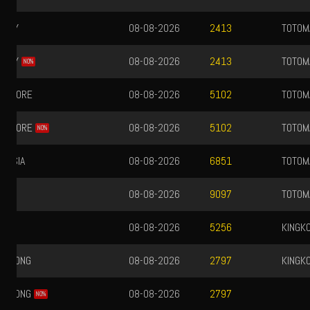
TOTOMACAU 1300
08-08-2026
0342
TOTOMACAU 1600
08-08-2026
2957
TOTOMACAU 1900
08-08-2026
9031
TOTOMACAU 2200
08-08-2026
6525
TOTOMACAU 2300
08-08-2026
1109
TOTOMACAU 0000
09-08-2026
5131
KINGKONG 05
08-08-2026
8806
KINGKONG 11
08-08-2026
6239