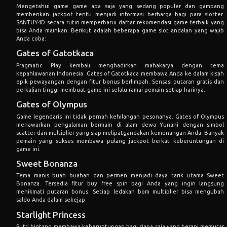
Mengetahui game game apa saja yang sedang populer dan gampang
memberikan jackpot tentu menjadi informasi berharga bagi para slotter.
SANTUY4D secara rutin memperbarui daftar rekomendasi game terbaik yang
bisa Anda mainkan. Berikut adalah beberapa game slot andalan yang wajib
Anda coba:
Gates of Gatotkaca
Pragmatic Play kembali menghadirkan mahakarya dengan tema
kepahlawanan Indonesia. Gates of Gatotkaca membawa Anda ke dalam kisah
epik pewayangan dengan fitur bonus berlimpah. Sensasi putaran gratis dan
perkalian tinggi membuat game ini selalu ramai pemain setiap harinya.
Gates of Olympus
Game legendaris ini tidak pernah kehilangan pesonanya. Gates of Olympus
menawarkan pengalaman bermain di alam dewa Yunani dengan simbol
scatter dan multiplier yang siap melipatgandakan kemenangan Anda. Banyak
pemain yang sukses membawa pulang jackpot berkat keberuntungan di
game ini.
Sweet Bonanza
Tema manis buah buahan dan permen menjadi daya tarik utama Sweet
Bonanza. Tersedia fitur buy free spin bagi Anda yang ingin langsung
menikmati putaran bonus. Setiap ledakan bom multiplier bisa mengubah
saldo Anda dalam sekejap.
Starlight Princess
Putri bintang membawa keberuntungan bagi siapa saja yang berani memutar