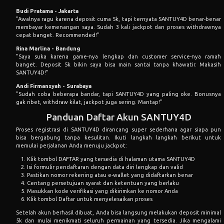
Budi Pratama - Jakarta
"Awalnya ragu karena deposit cuma 5k, tapi ternyata SANTUY4D benar-benar
membayar kemenangan saya. Sudah 3 kali jackpot dan proses withdrawnya
cepat banget. Recommended!"
Rina Marlina - Bandung
"Saya suka karena game-nya lengkap dan customer service-nya ramah
banget. Deposit 5k bikin saya bisa main santai tanpa khawatir. Makasih
SANTUY4D!"
Andi Firmansyah - Surabaya
"Sudah coba beberapa bandar, tapi SANTUY4D yang paling oke. Bonusnya
gak ribet, withdraw kilat, jackpot juga sering. Mantap!"
Panduan Daftar Akun SANTUY4D
Proses registrasi di SANTUY4D dirancang super sederhana agar siapa pun
bisa bergabung tanpa kesulitan. Ikuti langkah langkah berikut untuk
memulai perjalanan Anda menuju jackpot:
Klik tombol DAFTAR yang tersedia di halaman utama SANTUY4D
Isi formulir pendaftaran dengan data diri lengkap dan valid
Pastikan nomor rekening atau e-wallet yang didaftarkan benar
Centang persetujuan syarat dan ketentuan yang berlaku
Masukkan kode verifikasi yang dikirimkan ke nomor Anda
Klik tombol Daftar untuk menyelesaikan proses
Setelah akun berhasil dibuat, Anda bisa langsung melakukan deposit minimal
5k dan mulai menikmati seluruh permainan yang tersedia. Jika mengalami