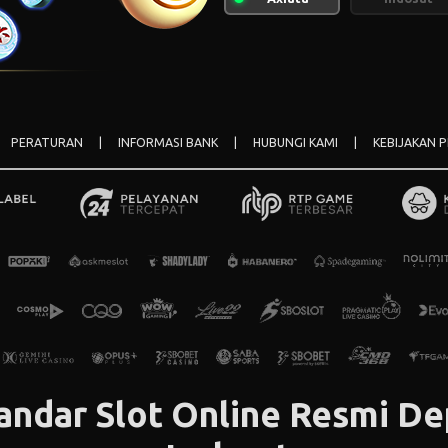
PERATURAN
|
INFORMASI BANK
|
HUBUNGI KAMI
|
KEBIJAKAN P
dar Slot Online Resmi De