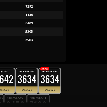
7292
1140
0409
5305
6583
NO DISC
QATAR
HONGKONG
HONGKONG
642
3634
3634
/8/2026
6/8/2026
6/8/2026
000
KINGKONG 05
KINGKONG 11
9
0458
7100