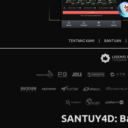
TENTANG KAMI
|
BANTUAN
|
SANTUY4D: Ban