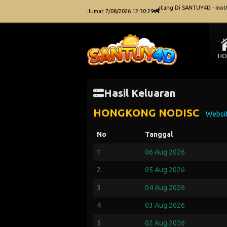
Selamat Datang Di SANTUY4D - motto kami
Jumat 7/08/2026 12:30:30
HO
Hasil Keluaran
HONGKONG NODISC
Websi
No
Tanggal
1
06 Aug 2026
2
05 Aug 2026
3
04 Aug 2026
4
03 Aug 2026
5
02 Aug 2026