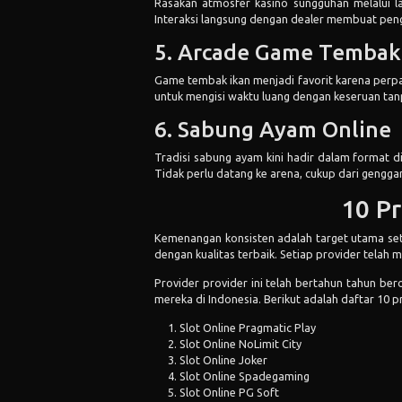
Rasakan atmosfer kasino sungguhan melalui lay
Interaksi langsung dengan dealer membuat pen
5. Arcade Game Tembak
Game tembak ikan menjadi favorit karena perpa
untuk mengisi waktu luang dengan keseruan tan
6. Sabung Ayam Online
Tradisi sabung ayam kini hadir dalam format d
Tidak perlu datang ke arena, cukup dari gengg
10 Pr
Kemenangan konsisten adalah target utama set
dengan kualitas terbaik. Setiap provider telah 
Provider provider ini telah bertahun tahun ber
mereka di Indonesia. Berikut adalah daftar 10 pr
Slot Online Pragmatic Play
Slot Online NoLimit City
Slot Online Joker
Slot Online Spadegaming
Slot Online PG Soft