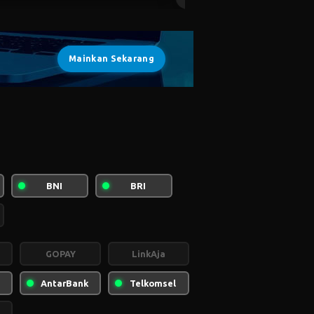
Mainkan Sekarang
BNI
BRI
GOPAY
LinkAja
AntarBank
Telkomsel