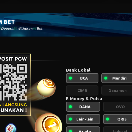
M BET
Deposit
Withdraw
Bet
Bank Lokal
BCA
Mandiri
CIMB
Danamon
E Money & Pulsa
DANA
OVO
Lain-lain
QRIS
Axiata
Indosat