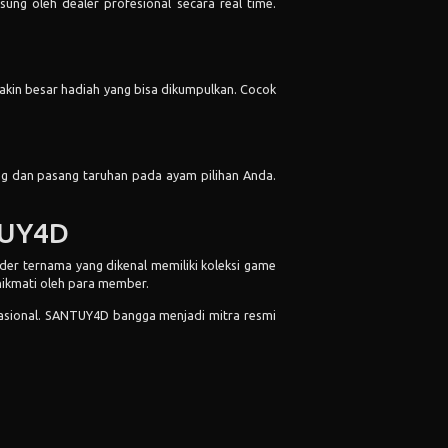
sung oleh dealer profesional secara real time.
akin besar hadiah yang bisa dikumpulkan. Cocok
ing dan pasang taruhan pada ayam pilihan Anda.
NTUY4D
er ternama yang dikenal memiliki koleksi game
inikmati oleh para member.
ernasional. SANTUY4D bangga menjadi mitra resmi