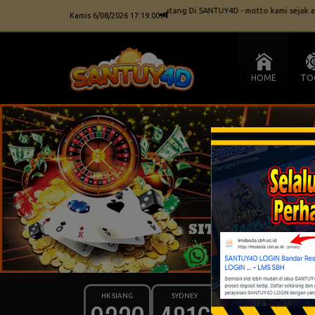
Selamat Datang Di SANTUY4D - motto kami sejak awal :
Kamis 6/08/2026 17:19:01
HOME
TO
NO DISC
HK SIANG
SYDNEY
SYDNEY
SIN