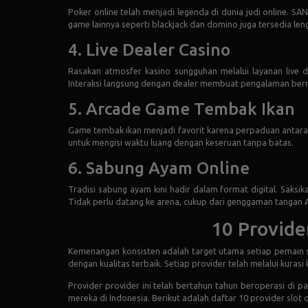
Poker online telah menjadi legenda di dunia judi online. 
game lainnya seperti blackjack dan domino juga tersedia len
4. Live Dealer Casino
Rasakan atmosfer kasino sungguhan melalui layanan live de
Interaksi langsung dengan dealer membuat pengalaman berm
5. Arcade Game Tembak Ikan
Game tembak ikan menjadi favorit karena perpaduan antara 
untuk mengisi waktu luang dengan keseruan tanpa batas.
6. Sabung Ayam Online
Tradisi sabung ayam kini hadir dalam format digital. Saks
Tidak perlu datang ke arena, cukup dari genggaman tangan 
10 Provide
Kemenangan konsisten adalah target utama setiap pemain s
dengan kualitas terbaik. Setiap provider telah melalui kura
Provider provider ini telah bertahun tahun beroperasi di p
mereka di Indonesia. Berikut adalah daftar 10 provider slot 