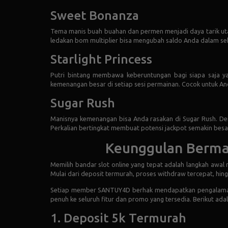
Sweet Bonanza
Tema manis buah buahan dan permen menjadi daya tarik utam
ledakan bom multiplier bisa mengubah saldo Anda dalam se
Starlight Princess
Putri bintang membawa keberuntungan bagi siapa saja ya
kemenangan besar di setiap sesi permainan. Cocok untuk A
Sugar Rush
Manisnya kemenangan bisa Anda rasakan di Sugar Rush. De
Perkalian bertingkat membuat potensi jackpot semakin besa
Keunggulan Berma
Memilih bandar slot online yang tepat adalah langkah awa
Mulai dari deposit termurah, proses withdraw tercepat, hin
Setiap member SANTUY4D berhak mendapatkan pengalaman b
penuh ke seluruh fitur dan promo yang tersedia. Berikut ada
1. Deposit 5k Termurah