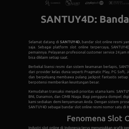
SANTUY4D: Bandar 
Selamat datang di
SANTUY4D
, bandar slot online resmi y
saja. Sebagai platform slot online terpercaya, SANTUY
pemainnya. Pelayanan profesional customer service 24 jam
bisa diklaim setiap saat.
Berbekal lisensi resmi dan sistem keamanan berlapis, SANT
dari provider kelas dunia seperti Pragmatic Play, PG Soft
dan berpeluang membawa pulang jackpot fantastis setiap
berpotensi memberikan keuntungan besar.
Kemudahan transaksi menjadi prioritas utama kami. SANTUY
BNI, Danamon, dan CIMB Niaga. Bagi pengguna dompet digit
kami sediakan demi kenyamanan Anda. Dengan sistem proses 
SANTUY4D sebagai bandar slot online resmi nomor satu di I
Fenomena Slot O
Industri slot online di Indonesia terus menunjukkan grafik