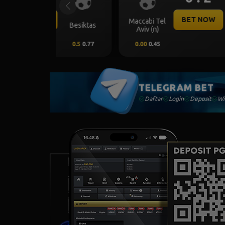
Previous
BET NOW
Jagiellonia
Rangers FC
Bialystok
0.00
-0.74
0.00
0.58
TELEGRAM BET
Daftar
Login
Deposit
Wi