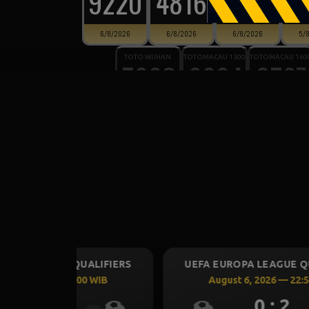
9220
4816
4816
0
6/8/2026
6/8/2026
6/8/2026
5/
TOTO WUHAN
TOTOMACAU 1300
TOTOMACAU 160
5883
9894
0597
7/8/2026
6/8/2026
6/8/2026
UEFA EUROPA LEAGUE QUALIFIERS
August 6, 2026 — 22:59 WIB
2 : 1