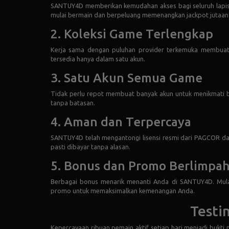
SANTUY4D memberikan kemudahan akses bagi seluruh lapisa
mulai bermain dan berpeluang memenangkan jackpot jutaan 
2. Koleksi Game Terlengkap
Kerja sama dengan puluhan provider terkemuka membuat S
tersedia hanya dalam satu akun.
3. Satu Akun Semua Game
Tidak perlu repot membuat banyak akun untuk menikmati b
tanpa batasan.
4. Aman dan Terpercaya
SANTUY4D telah mengantongi lisensi resmi dari PAGCOR da
pasti dibayar tanpa alasan.
5. Bonus dan Promo Berlimpa
Berbagai bonus menarik menanti Anda di SANTUY4D. Mulai
promo untuk memaksimalkan kemenangan Anda.
Testi
Kepercayaan ribuan pemain aktif setiap hari menjadi bukti