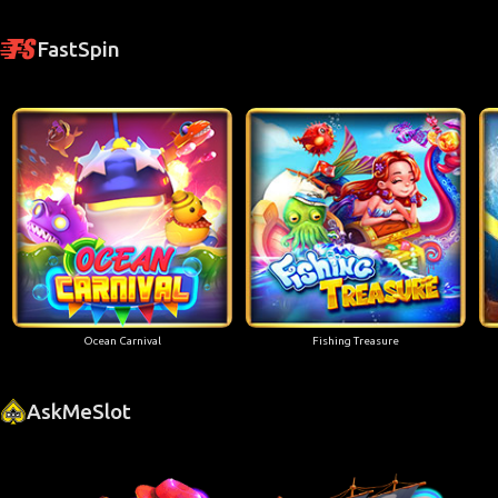
FastSpin
Ocean Carnival
Fishing Treasure
AskMeSlot