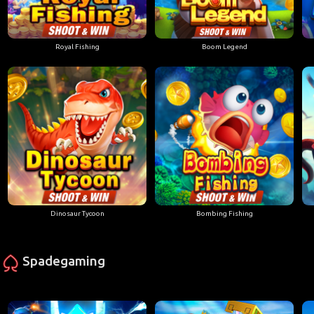
Royal Fishing
Boom Legend
Dinosaur Tycoon
Bombing Fishing
Spadegaming