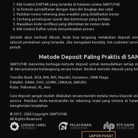
Klik tombol DAFTAR yang tersedia di halaman utama SANTUY4D
Isi formulir pendaftaran dengan data diri lengkap dan valid
Pastikan nomor rekening atau e-wallet yang didaftarkan benar
Centang persetujuan syarat dan ketentuan yang berlaku
Masukkan kode verifikasi yang dikirimkan ke nomor Anda
Klik tombol Daftar untuk menyelesaikan proses
Setelah akun berhasil dibuat, Anda bisa langsung melakukan deposit min
seluruh permainan yang tersedia. Jika mengalami kendala, tim customer serv
penuh.
Metode Deposit Paling Praktis di 
SANTUY4D menerima berbagai metode deposit untuk memudahkan setiap me
5k dan prosesnya berlangsung secara instan. Berikut metode deposit yang bi
Transfer Bank: BCA, BNI, BRI, Mandiri, Danamon, CIMB Niaga
E-Wallet: DANA, OVO, GOPAY, LINKAJA, SAKUKU
Pulsa: Telkomsel, XL, Axis
Cara deposit sangat mudah dilakukan secara mandiri melalui menu Deposit 
service. Pastikan Anda mentransfer ke rekening resmi yang tertera di ha
menghindari kesalahan.
© 2015 - 2026 Copyright SANTUY4D.
All Rights Reserved.
LAPOR PUSAT