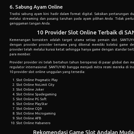
6. Sabung Ayam Online
Tradisi sabung ayam kini hadir dalam format digital. Saksikan pertarungan d
melalui streaming dan pasang taruhan pada ayam pilihan Anda. Tidak perlu
genggaman tangan Anda.
10 Provider Slot Online Terbaik di 
Kemenangan konsisten adalah target utama setiap pemain slot. SANTUY4
dengan provider provider ternama yang dikenal memiliki koleksi game den
provider telah melalui kurasi ketat sehingga hanya game dengan standar tert
para member.
Provider provider ini telah bertahun tahun beroperasi di pasar global dan mem
regulator internasional. SANTUY4D bangga menjadi mitra resmi mereka di Ind
10 provider slot online unggulan yang tersedia:
Slot Online Pragmatic Play
Slot Online NoLimit City
Slot Online Joker
Slot Online Spadegaming
Slot Online PG Soft
Slot Online PlayStar
Slot Online CQ9
Slot Online Microgaming
Slot Online AFB
Slot Online Habanero
Rekomendasi Game Slot Andalan Muda