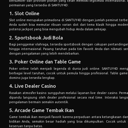
bersumber dari provider pilihan yang telah memiliki legitimasi internasional. 
permainan yang tersedia di SANTUY4D:
1. Slot Online
Slot online merupakan primadona di SANTUY4D dengan jumlah peminat terbes
Anda sudah bisa memutar ribuan varian slot dari tema klasik hingga mode
potensi jackpot yang bisa mengubah hidup Anda dalam sekejap.
2. Sportsbook Judi Bola
Bagi penggemar olahraga, tersedia sportsbook dengan cakupan pertandingan 
hingga internasional. Pasang taruhan pada tim favorit Anda dan nikmati s
dengan pengalaman yang lebih mendebarkan.
3. Poker Online dan Table Game
Poker online telah menjadi legenda di dunia judi online. SANTUY4D men
berbagai level taruhan, cocok untuk pemula hingga profesional. Table game 
domino juga tersedia lengkap.
4. Live Dealer Casino
Rasakan atmosfer kasino sungguhan melalui layanan live dealer casino. Perma
dipandu langsung oleh dealer profesional secara real time. Interaksi la
pengalaman bermain semakin autentik.
5. Arcade Game Tembak Ikan
Game tembak ikan menjadi favorit karena perpaduan antara ketangkasan dan
bidikan Anda, semakin besar hadiah yang bisa dikumpulkan. Cocok untuk
keseruan tanpa batas.