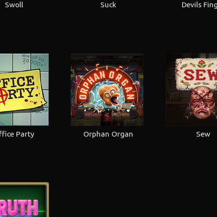
Swoll
Suck
Devils Fin
ffice Party
Orphan Organ
Sew