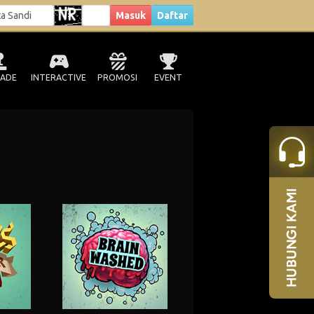
Selamat Datang Di SANTUY4D - motto kami sejak awal : ANTI BANNED/BLO
Masuk
Daftar
ADE
INTERACTIVE
PROMOSI
EVENT