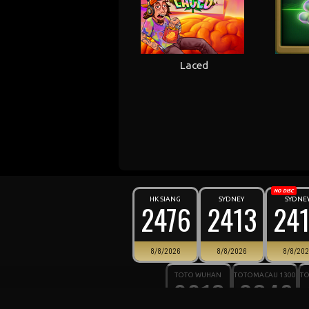
Laced
NO DISC
HK SIANG
SYDNEY
SYDNE
2476
2413
24
8/8/2026
8/8/2026
8/8/20
TOTO WUHAN
TOTOMACAU 1300
T
9813
0342