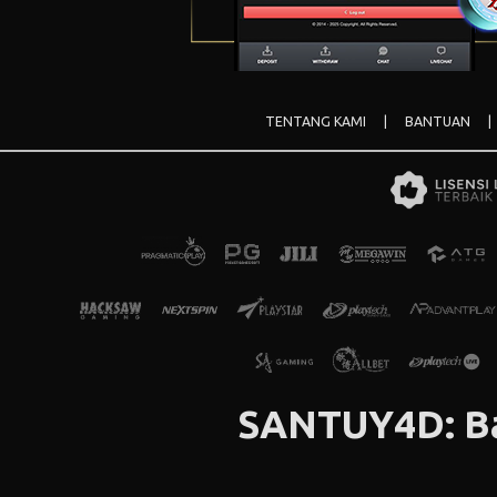
TENTANG KAMI
|
BANTUAN
|
SANTUY4D: Ban