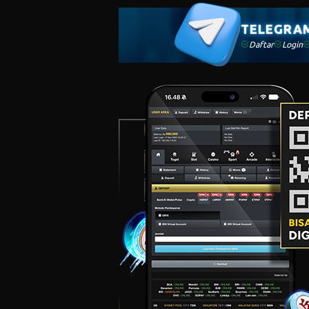
TELEGRA
Daftar
Login