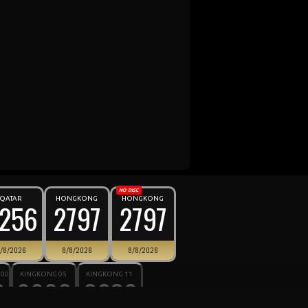
NO DISC
QATAR
HONGKONG
HONGKONG
256
2797
2797
/8/2026
8/8/2026
8/8/2026
000
KINGKONG 05
KINGKONG 11
2
8806
6239