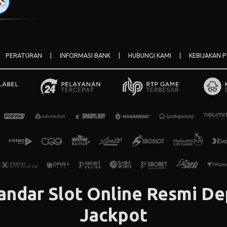
PERATURAN
|
INFORMASI BANK
|
HUBUNGI KAMI
|
KEBIJAKAN P
dar Slot Online Resmi De
Jackpot