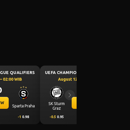
8/8/2026
8/8/2026
A CHAMPIONS LEAGUE QUALIFIERS
August 11, 2026 — 22:59 WIB
0 : 0
Next
BET NOW
Union Saint-
 Glimt
Gilloise
5
0.77
-0.75
-0.95