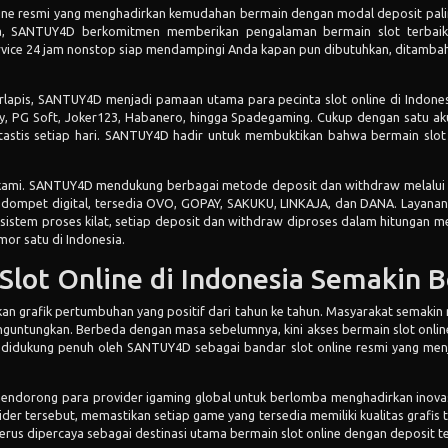
line resmi yang menghadirkan kemudahan bermain dengan modal deposit paling
caya, SANTUY4D berkomitmen memberikan pengalaman bermain slot terbaik
rvice 24 jam nonstop siap mendampingi Anda kapan pun dibutuhkan, ditamba
rlapis, SANTUY4D menjadi pamaan utama para pecinta slot online di Indones
lay, PG Soft, Joker123, Habanero, hingga Spadegaming. Cukup dengan satu a
stis setiap hari. SANTUY4D hadir untuk membuktikan bahwa bermain slot 
kami. SANTUY4D mendukung berbagai metode deposit dan withdraw melalui sel
dompet digital, tersedia OVO, GOPAY, SAKUKU, LINKAJA, dan DANA. Layanan de
stem proses kilat, setiap deposit dan withdraw diproses dalam hitungan men
or satu di Indonesia.
lot Online di Indonesia Semakin
ukkan grafik pertumbuhan yang positif dari tahun ke tahun. Masyarakat semak
guntungkan. Berbeda dengan masa sebelumnya, kini akses bermain slot online
didukung penuh oleh SANTUY4D sebagai bandar slot online resmi yang menju
 mendorong para provider igaming global untuk berlomba menghadirkan inova
r tersebut, memastikan setiap game yang tersedia memiliki kualitas grafis ter
s dipercaya sebagai destinasi utama bermain slot online dengan deposit te