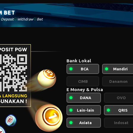
M BET
Deposit
Withdraw
Bet
Bank Lokal
BCA
Mandiri
CIMB
Danamon
E Money & Pulsa
DANA
OVO
Lain-lain
QRIS
Axiata
Indosat