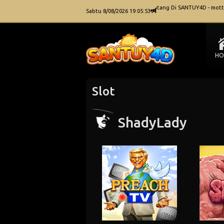
Selamat Datang Di SANTUY4D - motto kami s
Sabtu 8/08/2026 19:05:54
HO
Slot
ShadyLady