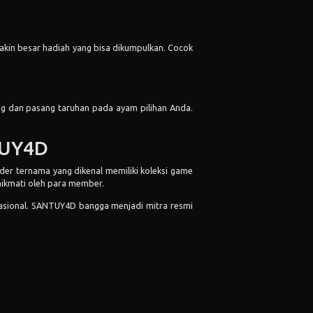
akin besar hadiah yang bisa dikumpulkan. Cocok
ing dan pasang taruhan pada ayam pilihan Anda.
NTUY4D
er ternama yang dikenal memiliki koleksi game
inikmati oleh para member.
ernasional. SANTUY4D bangga menjadi mitra resmi