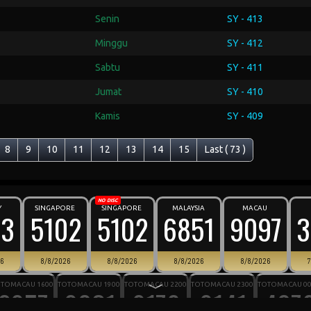
Senin
SY - 413
Minggu
SY - 412
Sabtu
SY - 411
Jumat
SY - 410
Kamis
SY - 409
8
9
10
11
12
13
14
15
Last ( 73 )
NO DISC
Y
SINGAPORE
SINGAPORE
MALAYSIA
MACAU
13
5102
5102
6851
9097
3
26
8/8/2026
8/8/2026
8/8/2026
8/8/2026
7
OTOMACAU 1600
TOTOMACAU 1900
TOTOMACAU 2200
TOTOMACAU 2300
TOTOMACAU 0
2957
9031
9178
9141
407