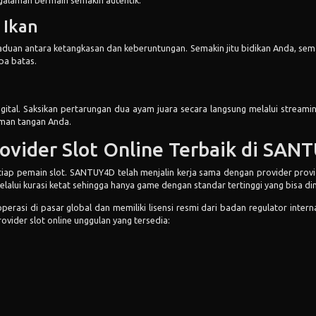
galaman bermain semakin autentik.
 Ikan
duan antara ketangkasan dan keberuntungan. Semakin jitu bidikan Anda, sem
pa batas.
igital. Saksikan pertarungan dua ayam juara secara langsung melalui stream
aman tangan Anda.
ovider Slot Online Terbaik di SA
iap pemain slot. SANTUY4D telah menjalin kerja sama dengan provider provid
melalui kurasi ketat sehingga hanya game dengan standar tertinggi yang bisa d
operasi di pasar global dan memiliki lisensi resmi dari badan regulator int
ovider slot online unggulan yang tersedia: