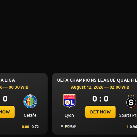
8/8/2026
8/8/2026
7/8/2026
7/8/2026
8/8/2026
IERS
UEFA CHAMPIONS LEAGUE QUALIFIERS
UEF
August 12, 2026 — 01:15 WIB
0 : 0
BET NOW
Slovan
bahce
Mjallby
Bodo
Bratislava
.87
0.5
0.83
-0.5
0.99
0.7