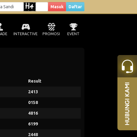
Selamat Datang Di SANTUY4D - motto kami sejak awal : ANTI BANNED/BL
Masuk
Daftar
ADE
INTERACTIVE
PROMOSI
EVENT
Result
2413
0158
4816
6199
2448