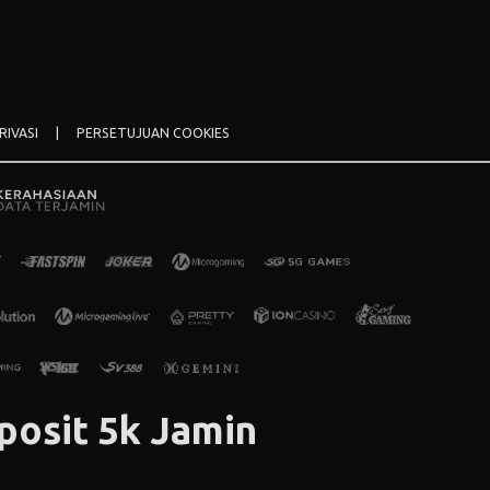
RIVASI
|
PERSETUJUAN COOKIES
posit 5k Jamin