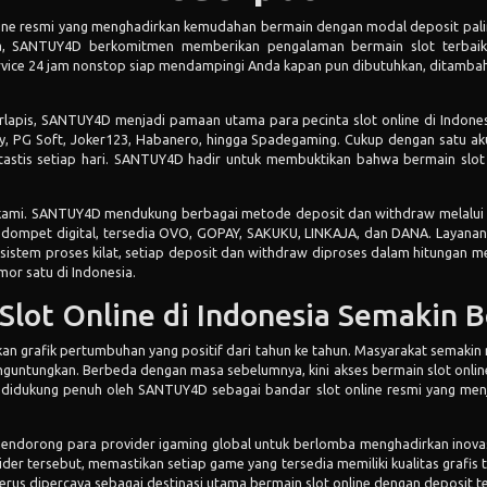
line resmi yang menghadirkan kemudahan bermain dengan modal deposit paling
caya, SANTUY4D berkomitmen memberikan pengalaman bermain slot terbaik
rvice 24 jam nonstop siap mendampingi Anda kapan pun dibutuhkan, ditamba
rlapis, SANTUY4D menjadi pamaan utama para pecinta slot online di Indones
lay, PG Soft, Joker123, Habanero, hingga Spadegaming. Cukup dengan satu a
stis setiap hari. SANTUY4D hadir untuk membuktikan bahwa bermain slot 
kami. SANTUY4D mendukung berbagai metode deposit dan withdraw melalui sel
dompet digital, tersedia OVO, GOPAY, SAKUKU, LINKAJA, dan DANA. Layanan de
stem proses kilat, setiap deposit dan withdraw diproses dalam hitungan men
or satu di Indonesia.
lot Online di Indonesia Semakin
ukkan grafik pertumbuhan yang positif dari tahun ke tahun. Masyarakat semak
guntungkan. Berbeda dengan masa sebelumnya, kini akses bermain slot online
didukung penuh oleh SANTUY4D sebagai bandar slot online resmi yang menju
 mendorong para provider igaming global untuk berlomba menghadirkan inova
r tersebut, memastikan setiap game yang tersedia memiliki kualitas grafis ter
s dipercaya sebagai destinasi utama bermain slot online dengan deposit te