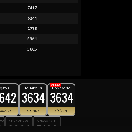
7417
6241
2773
5361
5605
NO DISC
QATAR
HONGKONG
HONGKONG
642
3634
3634
/8/2026
6/8/2026
6/8/2026
000
KINGKONG 05
KINGKONG 11
9
2624
7100