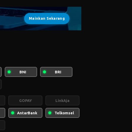
Mainkan Sekarang
BNI
BRI
GOPAY
LinkAja
AntarBank
Telkomsel