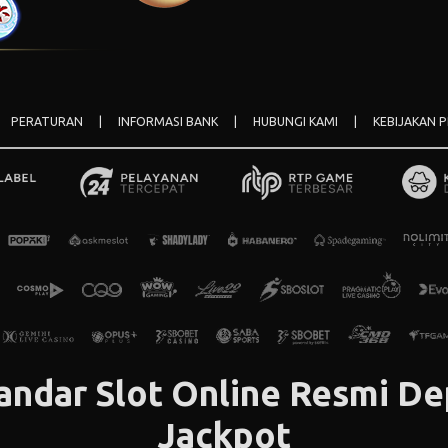
PERATURAN
|
INFORMASI BANK
|
HUBUNGI KAMI
|
KEBIJAKAN P
dar Slot Online Resmi De
Jackpot