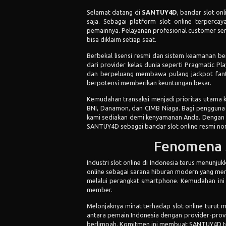
Selamat datang di
SANTUY4D
, bandar slot on
saja. Sebagai platform slot online terper
pemainnya. Pelayanan profesional customer se
bisa diklaim setiap saat.
Berbekal lisensi resmi dan sistem keamanan be
dari provider kelas dunia seperti Pragmatic P
dan berpeluang membawa pulang jackpot fanta
berpotensi memberikan keuntungan besar.
Kemudahan transaksi menjadi prioritas utama 
BNI, Danamon, dan CIMB Niaga. Bagi pengguna 
kami sediakan demi kenyamanan Anda. Dengan si
SANTUY4D sebagai bandar slot online resmi nom
Fenomena S
Industri slot online di Indonesia terus menunj
online sebagai sarana hiburan modern yang men
melalui perangkat smartphone. Kemudahan ini 
member.
Melonjaknya minat terhadap slot online turut
antara pemain Indonesia dengan provider-provide
berlimpah. Komitmen ini membuat SANTUY4D teru