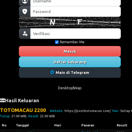
Remember Me
Masuk
Daftar Sekarang
Main di Telegram
Desktop
Wap
Hasil Keluaran
TOTOMACAU 2200
Website:
https://poolstotomacao.com/
, Hari:
Setiap 
Tutup:
21:00 WIB
, Result:
22:00 WIB
No
Tanggal
Hari
Pasaran
Result