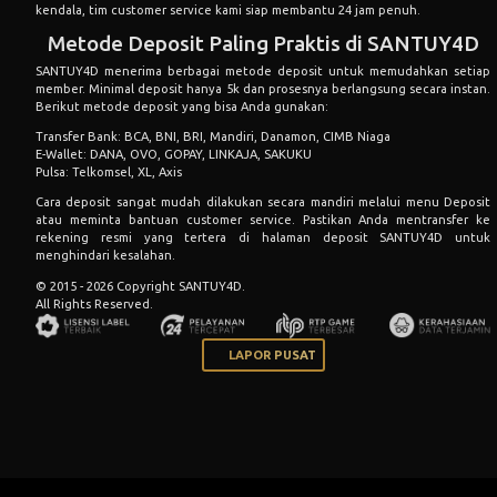
kendala, tim customer service kami siap membantu 24 jam penuh.
Metode Deposit Paling Praktis di SANTUY4D
SANTUY4D menerima berbagai metode deposit untuk memudahkan setiap
member. Minimal deposit hanya 5k dan prosesnya berlangsung secara instan.
Berikut metode deposit yang bisa Anda gunakan:
Transfer Bank: BCA, BNI, BRI, Mandiri, Danamon, CIMB Niaga
E-Wallet: DANA, OVO, GOPAY, LINKAJA, SAKUKU
Pulsa: Telkomsel, XL, Axis
Cara deposit sangat mudah dilakukan secara mandiri melalui menu Deposit
atau meminta bantuan customer service. Pastikan Anda mentransfer ke
rekening resmi yang tertera di halaman deposit SANTUY4D untuk
menghindari kesalahan.
© 2015 - 2026 Copyright SANTUY4D.
All Rights Reserved.
LAPOR PUSAT