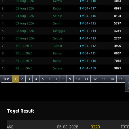
1
06 Aug 2026
Kamis
TMC4 - 118
3064
2
05 Aug 2026
Rabu
TMC4 - 117
0991
3
04 Aug 2026
Selasa
TMC4 - 116
8103
4
03 Aug 2026
Senin
TMC4 - 115
5797
5
02 Aug 2026
Minggu
TMC4 - 114
3231
6
01 Aug 2026
Sabtu
TMC4 - 113
2767
7
31 Jul 2026
Jumat
TMC4 - 112
4905
8
30 Jul 2026
Kamis
TMC4 - 111
0967
9
29 Jul 2026
Rabu
TMC4 - 110
7078
10
28 Jul 2026
Selasa
TMC4 - 109
9871
First
1
2
3
4
5
6
7
8
9
10
11
12
13
14
15
(
)
Togel Result
TOTO WUHAN
07-08-2026
5883