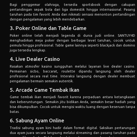
Bagi penggemar olahraga, tersedia sportsbook dengan cakupan
pertandingan sepak bola dari liga domestik hingga internasional. Pasang
taruhan pada tim favorit Anda dan nikmati sensasi menonton pertandingan
dengan pengalaman yang lebih mendebarkan.
3. Poker Online dan Table Game
Poker online telah menjadi legenda di dunia judi online. SANTUY4D
menghadirkan meja poker dengan berbagai level taruhan, cocok untuk
pemula hingga profesional. Table game lainnya seperti blackjack dan domino
juga tersedia lengkap.
4. Live Dealer Casino
Rasakan atmosfer kasino sungguhan melalui layanan live dealer casino.
Permainan sicbo, baccarat, roulette dipandu langsung oleh dealer
profesional secara real time. Interaksi langsung dengan dealer membuat
pengalaman bermain semakin autentik.
5. Arcade Game Tembak Ikan
Game tembak ikan menjadi favorit karena perpaduan antara ketangkasan
dan keberuntungan. Semakin jitu bidikan Anda, semakin besar hadiah yang
bisa dikumpulkan. Cocok untuk mengisi waktu luang dengan keseruan tanpa
batas.
6. Sabung Ayam Online
Tradisi sabung ayam kini hadir dalam format digital. Saksikan pertarungan
dua ayam juara secara langsung melalui streaming dan pasang taruhan pada