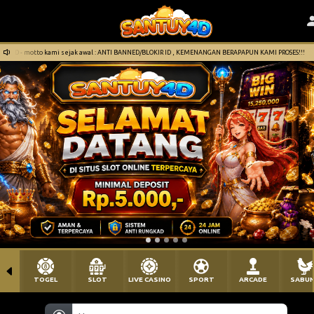
 motto kami sejak awal : ANTI BANNED/BLOKIR ID , KEMENANGAN BERAPAPUN KAMI PROSES!!!
TOGEL
SLOT
LIVE CASINO
SPORT
ARCADE
SABU