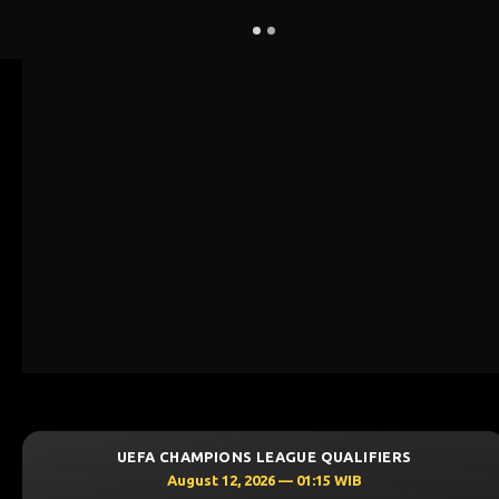
UEFA CHAMPIONS LEAGUE QUALIFIERS
August 12, 2026 — 01:15 WIB