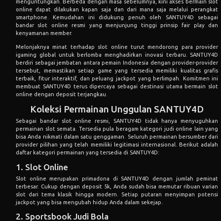
menguntungkan. Berbeda dengan masa sebelumnya, kini akses bermain slot
online dapat dilakukan kapan saja dan dari mana saja melalui perangkat
smartphone. Kemudahan ini didukung penuh oleh SANTUY4D sebagai
bandar slot online resmi yang menjunjung tinggi prinsip fair play dan
kenyamanan member.
Melonjaknya minat terhadap slot online turut mendorong para provider
igaming global untuk berlomba menghadirkan inovasi terbaru. SANTUY4D
berdiri sebagai jembatan antara pemain Indonesia dengan provider-provider
tersebut, memastikan setiap game yang tersedia memiliki kualitas grafis
terbaik, fitur interaktif, dan peluang jackpot yang berlimpah. Komitmen ini
membuat SANTUY4D terus dipercaya sebagai destinasi utama bermain slot
online dengan deposit terjangkau.
Koleksi Permainan Unggulan SANTUY4D
Sebagai bandar slot online resmi, SANTUY4D tidak hanya menyuguhkan
permainan slot semata. Tersedia pula beragam kategori judi online lain yang
bisa Anda nikmati dalam satu genggaman. Seluruh permainan bersumber dari
provider pilihan yang telah memiliki legitimasi internasional. Berikut adalah
daftar kategori permainan yang tersedia di SANTUY4D:
1. Slot Online
Slot online merupakan primadona di SANTUY4D dengan jumlah peminat
terbesar. Cukup dengan deposit 5k, Anda sudah bisa memutar ribuan varian
slot dari tema klasik hingga modern. Setiap putaran menyimpan potensi
jackpot yang bisa mengubah hidup Anda dalam sekejap.
2. Sportsbook Judi Bola