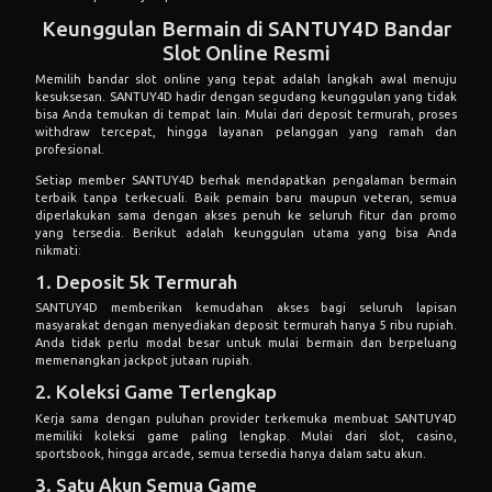
Keunggulan Bermain di SANTUY4D Bandar
Slot Online Resmi
Memilih bandar slot online yang tepat adalah langkah awal menuju
kesuksesan. SANTUY4D hadir dengan segudang keunggulan yang tidak
bisa Anda temukan di tempat lain. Mulai dari deposit termurah, proses
withdraw tercepat, hingga layanan pelanggan yang ramah dan
profesional.
Setiap member SANTUY4D berhak mendapatkan pengalaman bermain
terbaik tanpa terkecuali. Baik pemain baru maupun veteran, semua
diperlakukan sama dengan akses penuh ke seluruh fitur dan promo
yang tersedia. Berikut adalah keunggulan utama yang bisa Anda
nikmati:
1. Deposit 5k Termurah
SANTUY4D memberikan kemudahan akses bagi seluruh lapisan
masyarakat dengan menyediakan deposit termurah hanya 5 ribu rupiah.
Anda tidak perlu modal besar untuk mulai bermain dan berpeluang
memenangkan jackpot jutaan rupiah.
2. Koleksi Game Terlengkap
Kerja sama dengan puluhan provider terkemuka membuat SANTUY4D
memiliki koleksi game paling lengkap. Mulai dari slot, casino,
sportsbook, hingga arcade, semua tersedia hanya dalam satu akun.
3. Satu Akun Semua Game