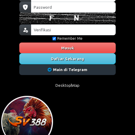
Remember Me
Masuk
Daftar Sekarang
Main di Telegram
Desktop
Wap