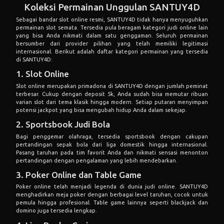
Koleksi Permainan Unggulan SANTUY4D
Sebagai bandar slot online resmi, SANTUY4D tidak hanya menyuguhkan
permainan slot semata. Tersedia pula beragam kategori judi online lain
yang bisa Anda nikmati dalam satu genggaman. Seluruh permainan
bersumber dari provider pilihan yang telah memiliki legitimasi
internasional. Berikut adalah daftar kategori permainan yang tersedia
di SANTUY4D:
1. Slot Online
Slot online merupakan primadona di SANTUY4D dengan jumlah peminat
terbesar. Cukup dengan deposit 5k, Anda sudah bisa memutar ribuan
varian slot dari tema klasik hingga modern. Setiap putaran menyimpan
potensi jackpot yang bisa mengubah hidup Anda dalam sekejap.
2. Sportsbook Judi Bola
Bagi penggemar olahraga, tersedia sportsbook dengan cakupan
pertandingan sepak bola dari liga domestik hingga internasional.
Pasang taruhan pada tim favorit Anda dan nikmati sensasi menonton
pertandingan dengan pengalaman yang lebih mendebarkan.
3. Poker Online dan Table Game
Poker online telah menjadi legenda di dunia judi online. SANTUY4D
menghadirkan meja poker dengan berbagai level taruhan, cocok untuk
pemula hingga profesional. Table game lainnya seperti blackjack dan
domino juga tersedia lengkap.