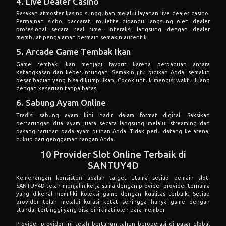
4. Live Dealer Casino
Rasakan atmosfer kasino sungguhan melalui layanan live dealer casino.
Permainan sicbo, baccarat, roulette dipandu langsung oleh dealer
profesional secara real time. Interaksi langsung dengan dealer
membuat pengalaman bermain semakin autentik.
5. Arcade Game Tembak Ikan
Game tembak ikan menjadi favorit karena perpaduan antara
ketangkasan dan keberuntungan. Semakin jitu bidikan Anda, semakin
besar hadiah yang bisa dikumpulkan. Cocok untuk mengisi waktu luang
dengan keseruan tanpa batas.
6. Sabung Ayam Online
Tradisi sabung ayam kini hadir dalam format digital. Saksikan
pertarungan dua ayam juara secara langsung melalui streaming dan
pasang taruhan pada ayam pilihan Anda. Tidak perlu datang ke arena,
cukup dari genggaman tangan Anda.
10 Provider Slot Online Terbaik di
SANTUY4D
Kemenangan konsisten adalah target utama setiap pemain slot.
SANTUY4D telah menjalin kerja sama dengan provider provider ternama
yang dikenal memiliki koleksi game dengan kualitas terbaik. Setiap
provider telah melalui kurasi ketat sehingga hanya game dengan
standar tertinggi yang bisa dinikmati oleh para member.
Provider provider ini telah bertahun tahun beroperasi di pasar global