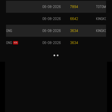
TOTOMACAU 0000
07-08-2026
6529
KINGKONG 05
07-08-2026
0458
KINGKONG 11
07-08-2026
7100