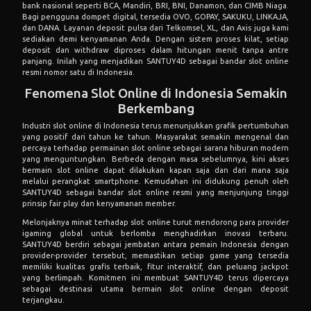
bank nasional seperti BCA, Mandiri, BRI, BNI, Danamon, dan CIMB Niaga.
Bagi pengguna dompet digital, tersedia OVO, GOPAY, SAKUKU, LINKAJA,
dan DANA. Layanan deposit pulsa dari Telkomsel, XL, dan Axis juga kami
sediakan demi kenyamanan Anda. Dengan sistem proses kilat, setiap
deposit dan withdraw diproses dalam hitungan menit tanpa antre
panjang. Inilah yang menjadikan SANTUY4D sebagai bandar slot online
resmi nomor satu di Indonesia.
Fenomena Slot Online di Indonesia Semakin
Berkembang
Industri slot online di Indonesia terus menunjukkan grafik pertumbuhan
yang positif dari tahun ke tahun. Masyarakat semakin mengenal dan
percaya terhadap permainan slot online sebagai sarana hiburan modern
yang menguntungkan. Berbeda dengan masa sebelumnya, kini akses
bermain slot online dapat dilakukan kapan saja dan dari mana saja
melalui perangkat smartphone. Kemudahan ini didukung penuh oleh
SANTUY4D sebagai bandar slot online resmi yang menjunjung tinggi
prinsip fair play dan kenyamanan member.
Melonjaknya minat terhadap slot online turut mendorong para provider
igaming global untuk berlomba menghadirkan inovasi terbaru.
SANTUY4D berdiri sebagai jembatan antara pemain Indonesia dengan
provider-provider tersebut, memastikan setiap game yang tersedia
memiliki kualitas grafis terbaik, fitur interaktif, dan peluang jackpot
yang berlimpah. Komitmen ini membuat SANTUY4D terus dipercaya
sebagai destinasi utama bermain slot online dengan deposit
terjangkau.