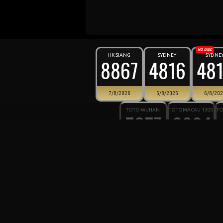
NO DISC
HK SIANG
SYDNEY
SYDNE
8867
4816
48
7/8/2026
6/8/2026
6/8/20
TOTO WUHAN
TOTOMACAU 1300
T
5357
9894
7/8/2026
6/8/2026