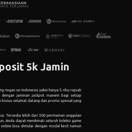
posit 5k Jamin
 ringan se-Indonesia yakni hanya 5 ribu rupiah
 dengan jaminan jackpot maxwin bagi setiap
h bonus selamat datang dan promo spesial yang
ia. Tersedia lebih dari 500 permainan unggulan
kun, Anda dapat menikmati seluruh koleksi game
online bisa dimulai dengan modal kecil namun