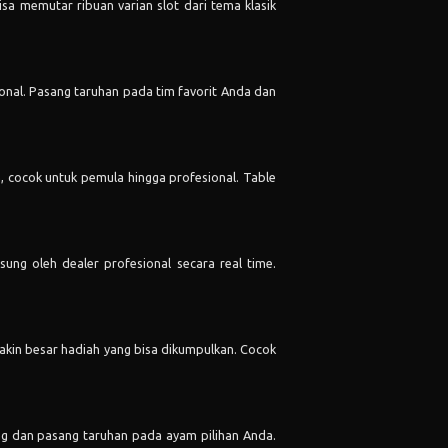
a memutar ribuan varian slot dari tema klasik
onal. Pasang taruhan pada tim favorit Anda dan
, cocok untuk pemula hingga profesional. Table
sung oleh dealer profesional secara real time.
akin besar hadiah yang bisa dikumpulkan. Cocok
ing dan pasang taruhan pada ayam pilihan Anda.